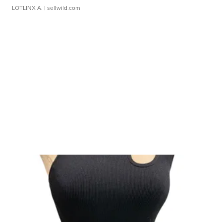
LOTLINX A.
| sellwild.com