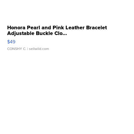
Honora Pearl and Pink Leather Bracelet
Adjustable Buckle Clo...
$49
CONSHY C.
| sellwild.com