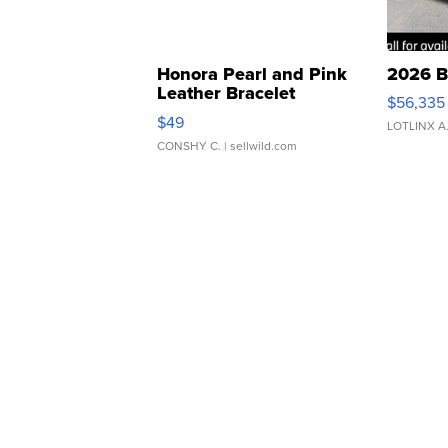
Honora Pearl and Pink
2026 B
Leather Bracelet
$56,335
Adjustable Buckle Clo...
$49
LOTLINX A
CONSHY C.
| sellwild.com