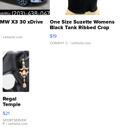
MW X3 30 xDrive
One Size Suzette Womens
Black Tank Ribbed Crop
Asymmetrical ...
$19
.
| sellwild.com
CONSHY C.
| sellwild.com
Regal
Temple
Droplet
$21
Earrings
SPORTSERVER
P.
| sellwild.com