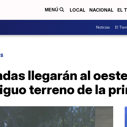
LOCAL
NACIONAL
EL 
MENÚ
Noticias
El Tie
ES
das llegarán al oest
tiguo terreno de la p