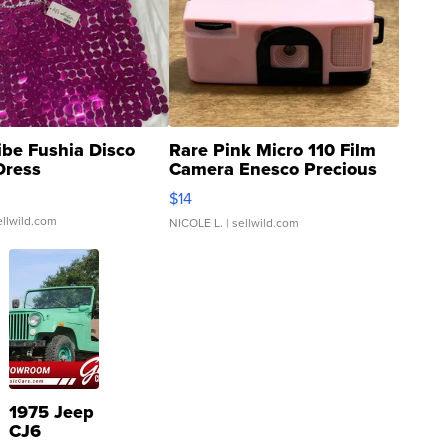
ibe Fushia Disco
Rare Pink Micro 110 Film
Dress
Camera Enesco Precious
Moments TD4
$14
ellwild.com
NICOLE L.
| sellwild.com
1975 Jeep
CJ6