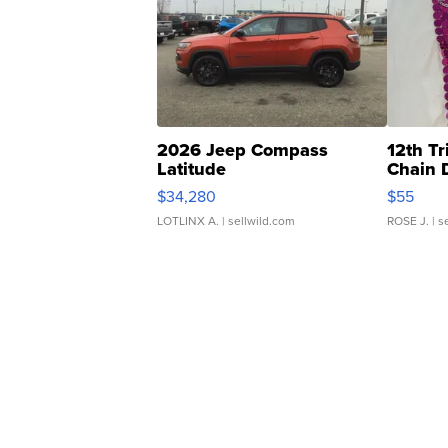
2026 Jeep Compass
12th Tr
Latitude
Chain 
$34,280
$55
LOTLINX A.
| sellwild.com
ROSE J.
| s