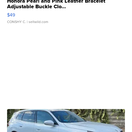
Honora Pearl and Pink Leather Bracelet
Adjustable Buckle Clo...
$49
CONSHY C.
| sellwild.com