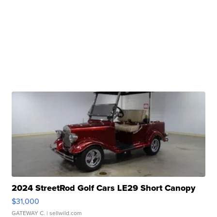
2024 StreetRod Golf Cars LE29 Short Canopy
$31,000
GATEWAY C.
| sellwild.com