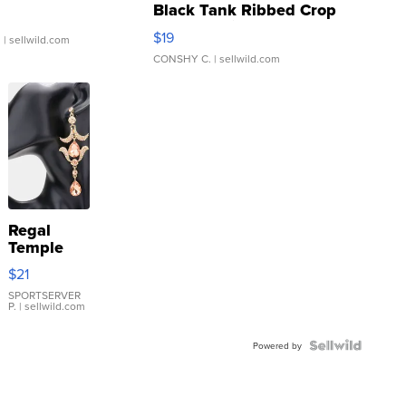
Black Tank Ribbed Crop
Asymmetrical ...
$19
.
| sellwild.com
CONSHY C.
| sellwild.com
Regal
Temple
Droplet
$21
Earrings
SPORTSERVER
P.
| sellwild.com
Powered by