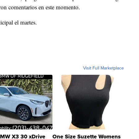
ron comentarios en este momento.
cipal el martes.
Visit Full Marketplace
MW X3 30 xDrive
One Size Suzette Womens