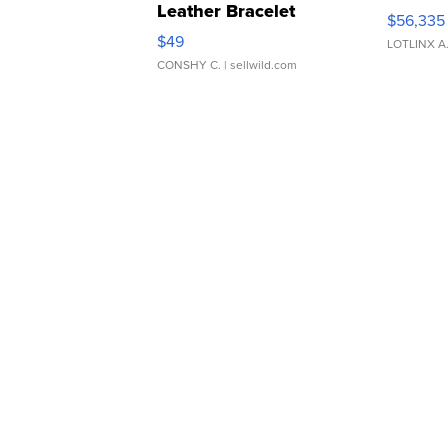
Leather Bracelet
$56,335
Adjustable Buckle Clo...
$49
LOTLINX A
CONSHY C.
| sellwild.com