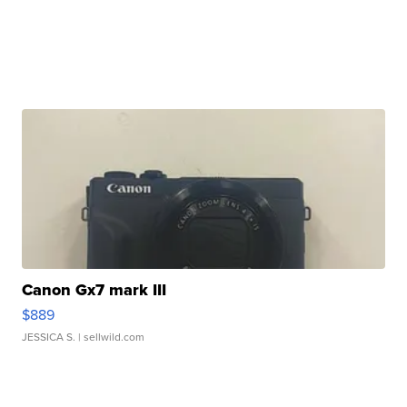
Canon Gx7 mark III
$889
JESSICA S.
| sellwild.com