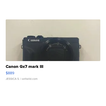
Canon Gx7 mark III
$889
JESSICA S.
| sellwild.com