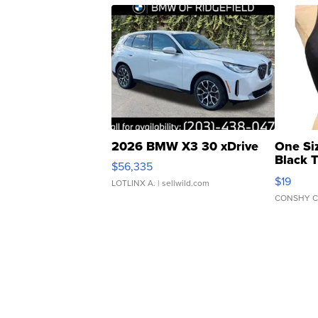
2026 BMW X3 30 xDrive
One Si
Black 
$56,335
Asymmet
$19
LOTLINX A.
| sellwild.com
CONSHY C