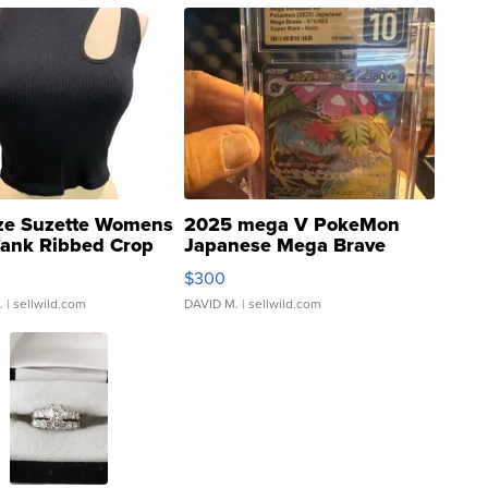
ze Suzette Womens
2025 mega V PokeMon
Tank Ribbed Crop
Japanese Mega Brave
rical ...
076/063 Super Rare H...
$300
.
| sellwild.com
DAVID M.
| sellwild.com