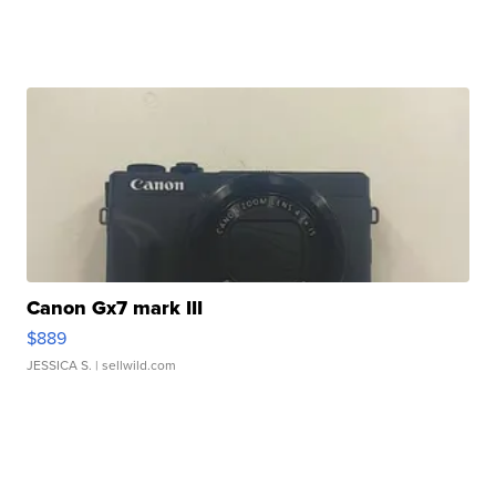
Canon Gx7 mark III
$889
JESSICA S.
| sellwild.com