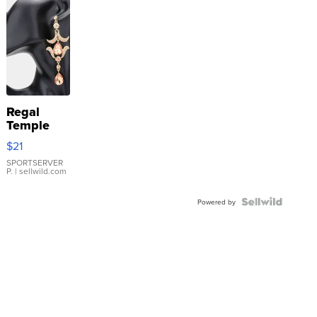
Regal
Temple
Droplet
$21
Earrings
SPORTSERVER
P.
| sellwild.com
Powered by