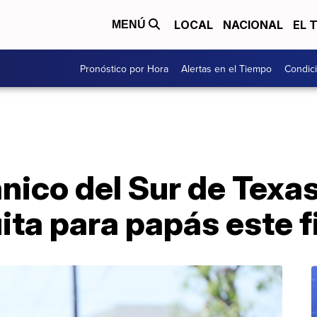
LOCAL
NACIONAL
EL 
MENÚ
Pronóstico por Hora
Alertas en el Tiempo
Condici
ánico del Sur de Texa
ita para papás este 