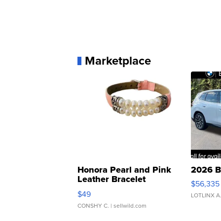
Marketplace
Honora Pearl and Pink
2026 B
Leather Bracelet
$56,335
Adjustable Buckle Clo...
$49
LOTLINX A
CONSHY C.
| sellwild.com