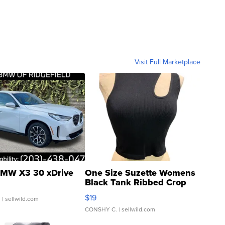
Visit Full Marketplace
MW X3 30 xDrive
One Size Suzette Womens
Black Tank Ribbed Crop
Asymmetrical ...
$19
.
| sellwild.com
CONSHY C.
| sellwild.com