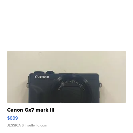
Canon Gx7 mark III
$889
JESSICA S.
| sellwild.com